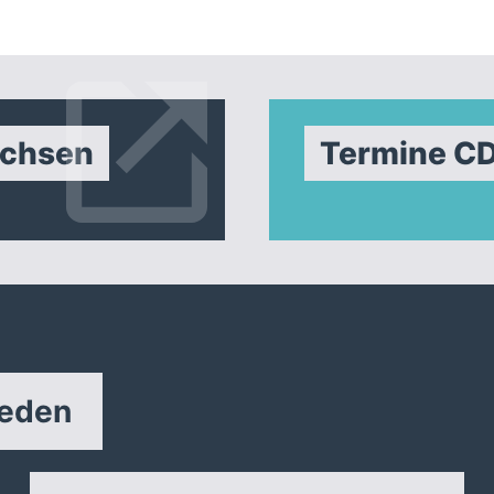
achsen
Termine C
reden